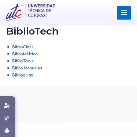
Ir
Main
al
Menu
contenido
BiblioTech
BiblioClass
BiblioMétrica
BiblioTools
Biblio Manuales
Biblioguías