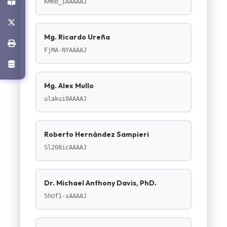
KMRb_iAAAAAJ
Mg. Ricardo Ureña
FjMA-NYAAAAJ
Mg. Alex Mullo
ulakui0AAAAJ
Roberto Hernández Sampieri
Sl208icAAAAJ
Dr. Michael Anthony Davis, PhD.
5hUf1-sAAAAJ