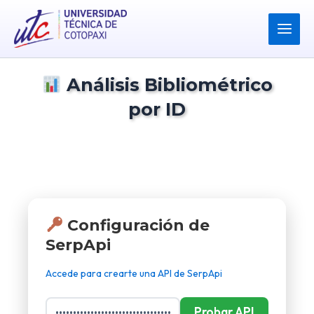
Ir
Main
al
Menu
contenido
Análisis Bibliométrico
por ID
Búsqueda directa de autores usando
Google Scholar Author ID
Configuración de
SerpApi
Accede para crearte una API de SerpApi
Probar API