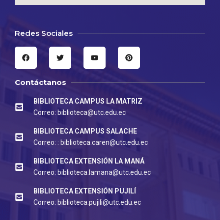
Redes Sociales
F
T
Y
P
a
w
o
i
c
i
u
n
e
t
t
t
b
t
u
e
Contáctanos
o
e
b
r
o
r
e
e
k
s
BIBLIOTECA CAMPUS LA MATRIZ
t
Correo: biblioteca@utc.edu.ec
BIBLIOTECA CAMPUS SALACHE
Correo: : biblioteca.caren@utc.edu.ec
BIBLIOTECA EXTENSIÓN LA MANÁ
Correo: biblioteca.lamana@utc.edu.ec
BIBLIOTECA EXTENSIÓN PUJILÍ
Correo: biblioteca.pujili@utc.edu.ec