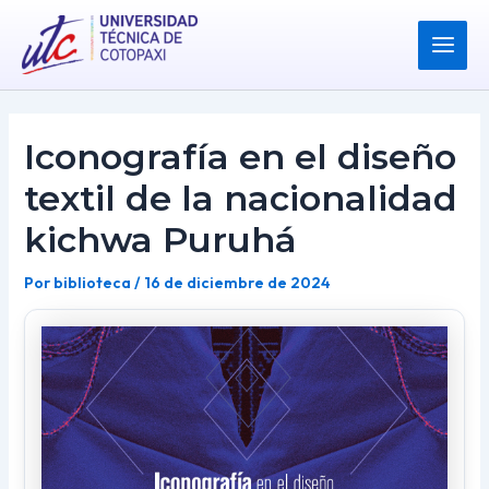
Ir
Post
Main
al
navigation
Menu
contenido
Iconografía en el diseño
textil de la nacionalidad
kichwa Puruhá
Por
biblioteca
/
16 de diciembre de 2024