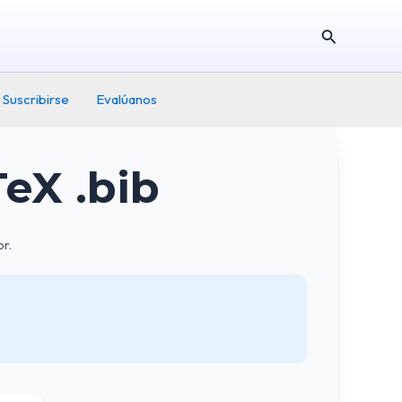
Buscar
Suscribirse
Evalúanos
TeX .bib
or.