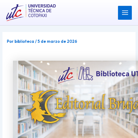
Ir
Post
Main
al
navigation
Menu
contenido
Por
biblioteca
/
5 de marzo de 2026