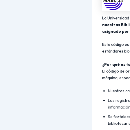
La Universidad
nuestras Bibl
asignado por 
Este código es 
estándares bibl
¿Por qué es t
El código de or
máquina, espec
Nuestras ca
Los registr
información 
Se fortalece
bibliotecari