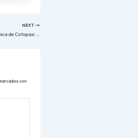
NEXT
La Universidad Técnica de Cotopaxi se une a la élite de la ciencia en español tras firmar alianza con Dialnet Global
 marcados con