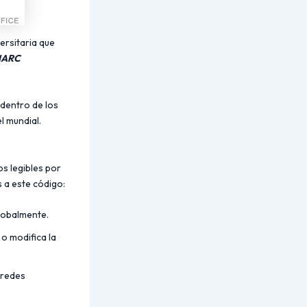
ersitaria que
 MARC
 dentro de los
l mundial.
os legibles por
 a este código:
lobalmente.
o modifica la
 redes