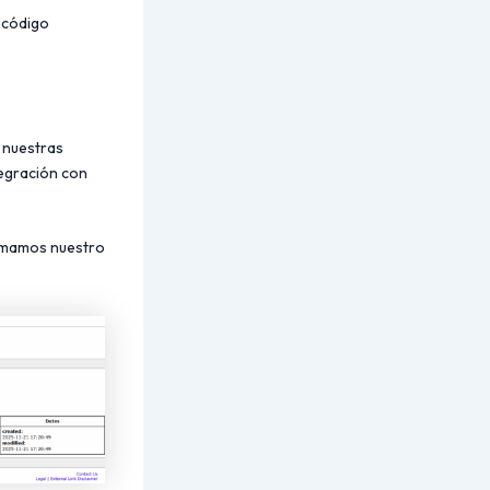
l código
e nuestras
tegración con
irmamos nuestro