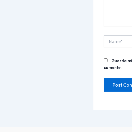
Name*
Guarda mi 
comente.